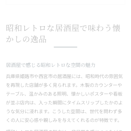
ト
ほっこりできる居酒屋の昭和流おもてなし
昭和居酒屋で過ごす心安らぐひととき
昭和レトロな居酒屋で味わう懐
昔懐かしいメニューが彩る居酒屋体験の魅力
かしの逸品
居酒屋で味わう懐かしい家庭料理の魅力
昔ながらのメニューが生む居酒屋の特別感
昭和風居酒屋で出会える心温まる一品とは
居酒屋で感じる昭和レトロな空間の魅力
居酒屋で楽しむ昭和レトロなメニュー体験
兵庫県姫路市や西宮市の居酒屋には、昭和時代の雰囲気
懐かしい味わいが広がる居酒屋の工夫
を再現した店舗が多く見られます。木製のカウンターや
兵庫の歴史を感じる居酒屋ならではの一皿
テーブル、温かみのある照明、懐かしいポスターや看板
居酒屋で味わう兵庫の伝統料理の背景
が並ぶ店内は、入った瞬間にタイムスリップしたかのよ
老舗居酒屋が守る昔懐かしい味の秘密
うな気分に浸れます。こうした空間は、世代を問わず多
くの人に安心感や親しみを与えてくれるのが特徴です。
地域に根付く居酒屋の昔の言い方と文化
昭和から続く居酒屋メニューの歴史とは