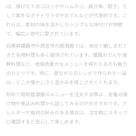
ば、揚げたてのコロッケやハムカツ、焼き鳥、餃子、そ
子どもと一緒にも楽しめる居酒屋の魅力
して素朴なポテトサラダやおでんなどが代表的です。こ
地域の文化と共に歩む居酒屋で古き良き味を探
れらは、素材の味を活かしたシンプルな味付けが特徴
す
で、幅広い世代に愛されています。
居酒屋で発見する地域の歴史と伝統の味
兵庫県姫路市や西宮市の居酒屋では、地元で親しまれて
昔懐かしいメニューが伝える地域文化とは
きた名物料理も多く提供されています。姫路おでんや海
昭和の居酒屋が紡ぐ地域コミュニティの絆
鮮料理など、地域色豊かなメニューを味わえるのも魅力
居酒屋で味わう地元食材と昔ながらの料理
のひとつです。特に、昔ながらのレシピで作られた一品
古き良き居酒屋文化を次世代へ繋ぐ想い
は、どこか懐かしさと温かみを感じさせてくれます。
初めて昭和居酒屋のメニューを注文する際は、定番の揚
げ物や煮込み料理から試してみるのがおすすめです。ア
レルギーや食材の好みがある場合は、注文時にスタッフ
に確認すると安心して楽しめます。