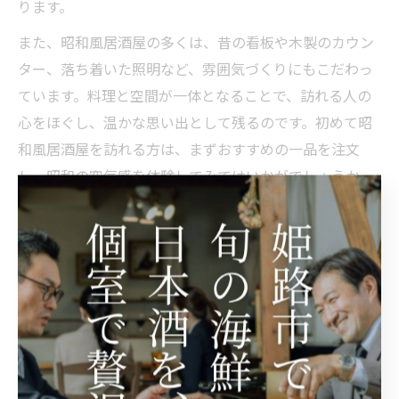
ります。
また、昭和風居酒屋の多くは、昔の看板や木製のカウン
ター、落ち着いた照明など、雰囲気づくりにもこだわっ
ています。料理と空間が一体となることで、訪れる人の
心をほぐし、温かな思い出として残るのです。初めて昭
和風居酒屋を訪れる方は、まずおすすめの一品を注文
し、昭和の空気感を体験してみてはいかがでしょうか。
居酒屋で楽しむ昭和レトロなメニュー体験
昭和レトロなメニュー体験は、単に料理を味わうだけで
なく、その時代の文化や雰囲気を五感で感じることがで
きる点に魅力があります。姫路市や西宮市の居酒屋で
は、昔ながらのナポリタンやカツサンド、昔風のラーメ
ンなど、昭和を象徴するメニューが今も健在です。