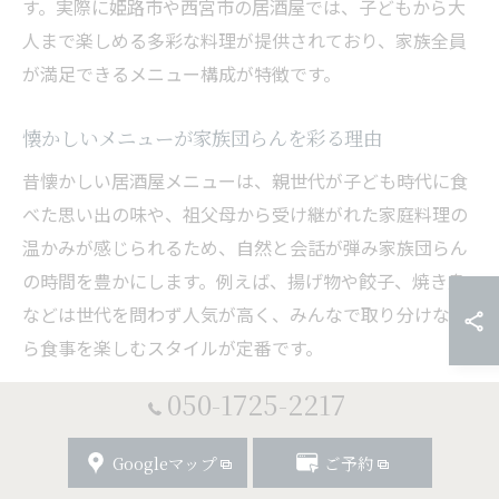
す。実際に姫路市や西宮市の居酒屋では、子どもから大
人まで楽しめる多彩な料理が提供されており、家族全員
が満足できるメニュー構成が特徴です。
懐かしいメニューが家族団らんを彩る理由
昔懐かしい居酒屋メニューは、親世代が子ども時代に食
べた思い出の味や、祖父母から受け継がれた家庭料理の
温かみが感じられるため、自然と会話が弾み家族団らん
の時間を豊かにします。例えば、揚げ物や餃子、焼き鳥
などは世代を問わず人気が高く、みんなで取り分けなが
ら食事を楽しむスタイルが定番です。
昭和時代の雰囲気を再現したメニューは、親子三世代で
050-1725-2217
訪れても共通の話題となり、昔話や思い出話に花が咲く
のが特徴です。こうした料理を囲むことで、普段はなか
Googleマップ
ご予約
なか話せないことも自然と共有できるのが、昔懐かしい