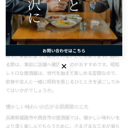
こうしたメニューは、調理法や味付けにもこだわりがあ
り、当時のレシピを再現したり、手間を惜しまず仕込ま
れています。実際に「懐かしい味がする」「家族みんな
で楽しめる」といった声も多く、昭和レトロの雰囲気が
現代のライフスタイルにも合うことが分かります。
注意点として、人気のある昭和メニューは数量限定の場
お問い合わせはこちら
合や、季節によって提供されないこともあります。訪れ
る際は、事前に店舗へ確認するのがおすすめです。昭和
お問い合わせはこちら
レトロな居酒屋は、世代を超えて楽しめる空間なので、
家族や友人と一緒に昭和を感じるひとときを過ごしてみ
てはいかがでしょうか。
懐かしい味わいが広がる居酒屋の工夫
兵庫県姫路市や西宮市の居酒屋では、懐かしい味わいを
より深く楽しんでもらうために、さまざまな工夫が凝ら